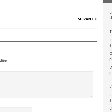
IQUES DE L'IGLI
L
ibris… on s’en tamponne ! Une chronique de Mathieu Lenoir
c
SUIVANT
C
T
e
e
D
p
liée.
D
p
C
d
e
e
L