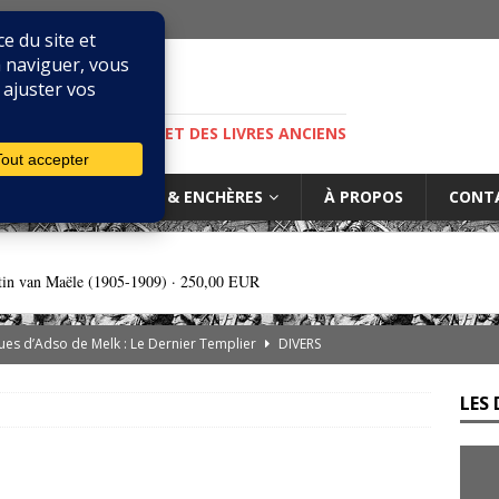
M
S, DE LA BIBLIOPHILIE ET DES LIVRES ANCIENS
IURES
MARCHÉ & ENCHÈRES
À PROPOS
CONT
tin van Maële (1905-1909) ·
250,00 EUR
es d’Adso de Melk : Le Dernier Templier
DIVERS
— Livres singuliers croisés sur eBay et Catawiki
EBAYANA
LES 
de.com : le vendeur, l’expert et la plateforme… comment s’y
rs cliniques de l’IGLI : la libido possidendi, ou jusqu’où aller pour