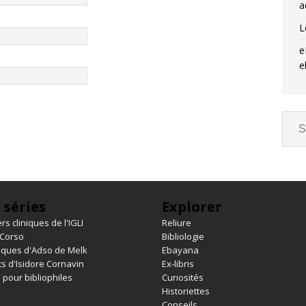
a
L
e
e
 séries
Explorer
rs cliniques de l'IGLI
Reliure
 Corso
Bibliologie
iques d'Adso de Melk
Ebayana
s d'Isidore Cornavin
Ex-libris
 pour bibliophiles
Curiosités
Historiettes
Conseils