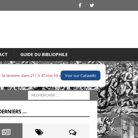
ACT
GUIDE DU BIBLIOPHILE
Voir sur Catawiki
Se termine dans 211 h 47 min 58 s
DERNIERS …