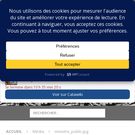
BIBLIOPHILIE.COM
LE BLOG DU BIBLIOPHILE, DES BIBLIOPHILES, DE LA
BIBLIOPHILIE ET DES LIVRES ANCIENS
LE LIVRE DU JOUR
Godefroy – Histoire de Charles VI (1663) ·
225,00 EUR
Se termine dans 10 h 35 min 20 s
Voir sur Catawiki
ACCUEIL
Média
ministre_public.jpg