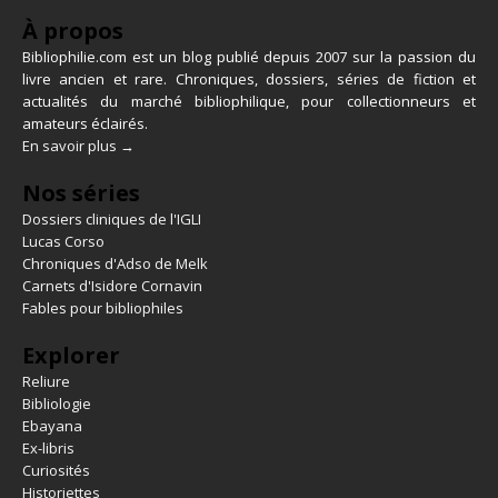
À propos
Bibliophilie.com est un blog publié depuis 2007 sur la passion du
livre ancien et rare. Chroniques, dossiers, séries de fiction et
actualités du marché bibliophilique, pour collectionneurs et
amateurs éclairés.
En savoir plus →
Nos séries
Dossiers cliniques de l'IGLI
Lucas Corso
Chroniques d'Adso de Melk
Carnets d'Isidore Cornavin
Fables pour bibliophiles
Explorer
Reliure
Bibliologie
Ebayana
Ex-libris
Curiosités
Historiettes