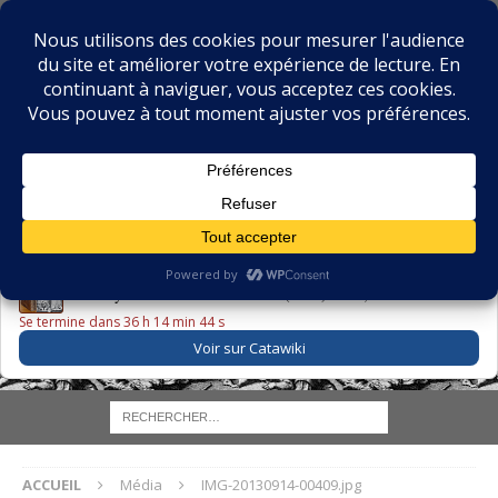
BIBLIOPHILIE.COM
LE BLOG DU BIBLIOPHILE, DES BIBLIOPHILES, DE LA
BIBLIOPHILIE ET DES LIVRES ANCIENS
LE LIVRE DU JOUR
Godefroy – Histoire de Charles VI (1663) ·
225,00 EUR
Se termine dans 36 h 14 min 44 s
Voir sur Catawiki
ACCUEIL
Média
IMG-20130914-00409.jpg