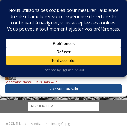
BIBLIOPHILIE.COM
LE BLOG DU BIBLIOPHILE, DES BIBLIOPHILES, DE LA
BIBLIOPHILIE ET DES LIVRES ANCIENS
LE LIVRE DU JOUR
Godefroy – Histoire de Charles VI (1663) ·
225,00 EUR
Se termine dans 80 h 26 min 47 s
Voir sur Catawiki
ACCUEIL
Média
image3.jpg