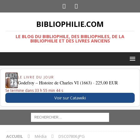
BIBLIOPHILIE.COM
LE BLOG DU BIBLIOPHILE, DES BIBLIOPHILES, DE LA
BIBLIOPHILIE ET DES LIVRES ANCIENS
LE LIVRE DU JOUR
Godefroy – Histoire de Charles VI (1663) ·
225,00 EUR
Se termine dans 33 h 55 min 44 s
Voir sur Catawiki
ACCUEIL
Média
DSC07806.JPG