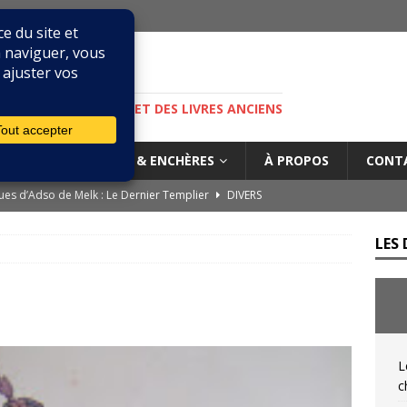
M
S, DE LA BIBLIOPHILIE ET DES LIVRES ANCIENS
IURES
MARCHÉ & ENCHÈRES
À PROPOS
CONT
es d’Adso de Melk : Le Dernier Templier
DIVERS
— Livres singuliers croisés sur eBay et Catawiki
EBAYANA
LES 
de.com : le vendeur, l’expert et la plateforme… comment s’y
rs cliniques de l’IGLI : la libido possidendi, ou jusqu’où aller pour
IQUES DE L'IGLI
L
ibris… on s’en tamponne ! Une chronique de Mathieu Lenoir
c