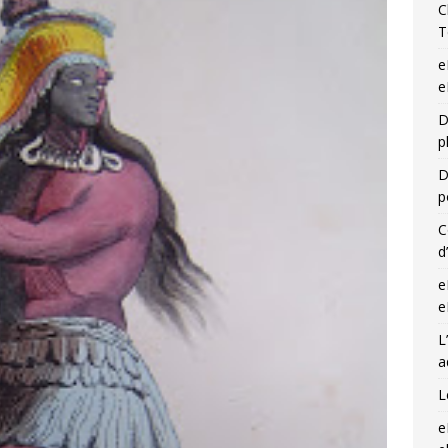
C
T
e
e
D
p
D
p
C
d
e
e
L
a
L
e