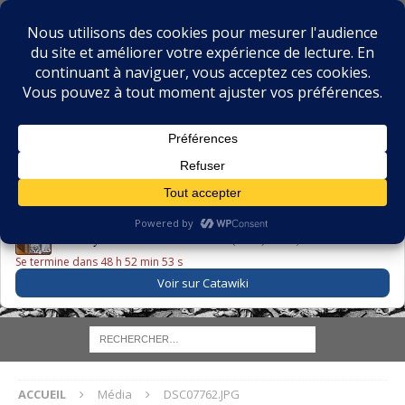
BIBLIOPHILIE.COM
LE BLOG DU BIBLIOPHILE, DES BIBLIOPHILES, DE LA
BIBLIOPHILIE ET DES LIVRES ANCIENS
LE LIVRE DU JOUR
Godefroy – Histoire de Charles VI (1663) ·
225,00 EUR
Se termine dans 48 h 52 min 53 s
Voir sur Catawiki
ACCUEIL
Média
DSC07762.JPG