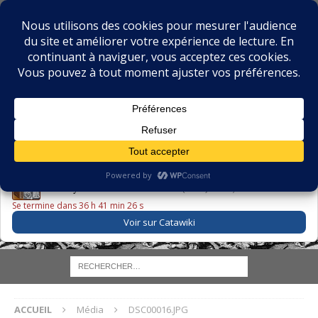
BIBLIOPHILIE.COM
LE BLOG DU BIBLIOPHILE, DES BIBLIOPHILES, DE LA
BIBLIOPHILIE ET DES LIVRES ANCIENS
LE LIVRE DU JOUR
Godefroy – Histoire de Charles VI (1663) ·
225,00 EUR
Se termine dans 36 h 41 min 26 s
Voir sur Catawiki
ACCUEIL
Média
DSC00016.JPG