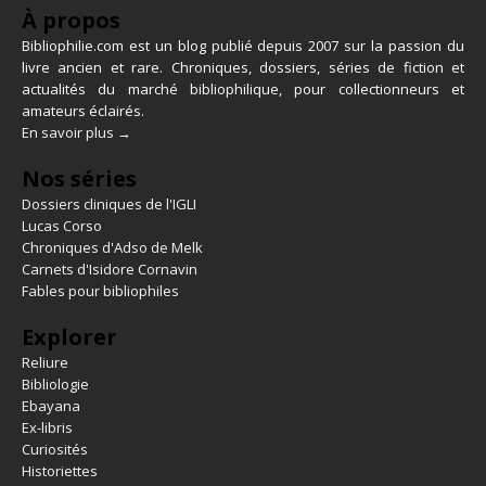
À propos
Bibliophilie.com est un blog publié depuis 2007 sur la passion du
livre ancien et rare. Chroniques, dossiers, séries de fiction et
actualités du marché bibliophilique, pour collectionneurs et
amateurs éclairés.
En savoir plus →
Nos séries
Dossiers cliniques de l'IGLI
Lucas Corso
Chroniques d'Adso de Melk
Carnets d'Isidore Cornavin
Fables pour bibliophiles
Explorer
Reliure
Bibliologie
Ebayana
Ex-libris
Curiosités
Historiettes