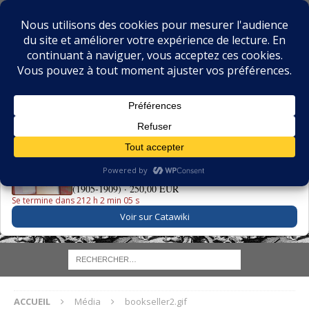
BIBLIOPHILIE.COM
LE BLOG DU BIBLIOPHILE, DES BIBLIOPHILES, DE LA
BIBLIOPHILIE ET DES LIVRES ANCIENS
LE LIVRE DU JOUR
La Grande Danse Macabre des Vifs - Martin van Maële
(1905-1909) ·
250,00 EUR
Se termine dans 212 h 2 min 05 s
Voir sur Catawiki
ACCUEIL
Média
bookseller2.gif