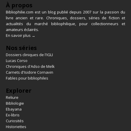
À propos
Bibliophilie.com est un blog publié depuis 2007 sur la passion du
livre ancien et rare. Chroniques, dossiers, séries de fiction et
actualités du marché bibliophilique, pour collectionneurs et
amateurs éclairés.
En savoir plus →
Nos séries
Dossiers cliniques de l'IGLI
Lucas Corso
Chroniques d'Adso de Melk
Carnets d'Isidore Cornavin
Fables pour bibliophiles
Explorer
Reliure
Bibliologie
Ebayana
Ex-libris
Curiosités
Historiettes