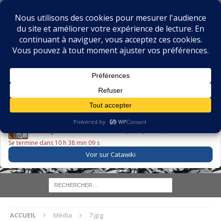
BIBLIOPHILIE.COM
LE BLOG DU BIBLIOPHILE, DES BIBLIOPHILES, DE LA
BIBLIOPHILIE ET DES LIVRES ANCIENS
LE LIVRE DU JOUR
Godefroy – Histoire de Charles VI (1663) ·
225,00 EUR
Se termine dans 10 h 38 min 09 s
Voir sur Catawiki
ACCUEIL
Média
7.jpg