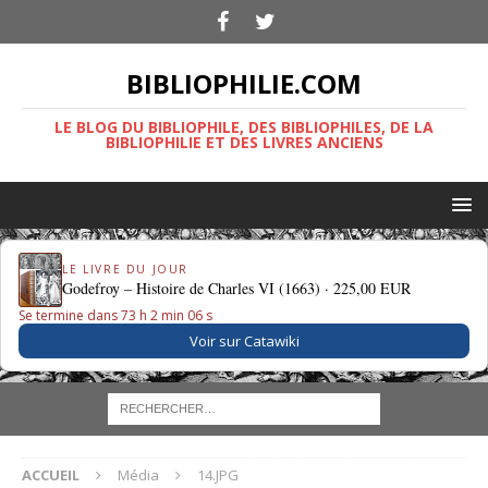
BIBLIOPHILIE.COM
LE BLOG DU BIBLIOPHILE, DES BIBLIOPHILES, DE LA
BIBLIOPHILIE ET DES LIVRES ANCIENS
LE LIVRE DU JOUR
Godefroy – Histoire de Charles VI (1663) ·
225,00 EUR
Se termine dans 73 h 2 min 06 s
Voir sur Catawiki
ACCUEIL
Média
14.JPG