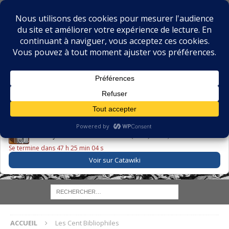
BIBLIOPHILIE.COM
LE BLOG DU BIBLIOPHILE, DES BIBLIOPHILES, DE LA
BIBLIOPHILIE ET DES LIVRES ANCIENS
LE LIVRE DU JOUR
Godefroy – Histoire de Charles VI (1663) ·
225,00 EUR
Se termine dans 47 h 25 min 04 s
Voir sur Catawiki
ACCUEIL
Les Cent Bibliophiles