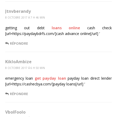
Jtnvberandy
8 OCTOBRE 2017 Á 7 H 46 MIN
getting out debt
loans online
cash check
[url=https://paydaybdrfs.com/]cash advance online[/url] ’
RÉPONDRE
KikloAmbize
8 OCTOBRE 2017 Á 6 H 50 MIN
emergency loan
get payday loan
payday loan direct lender
[url=https://cashecbya.com/]payday loans[/url] ’
RÉPONDRE
VbolFoolo