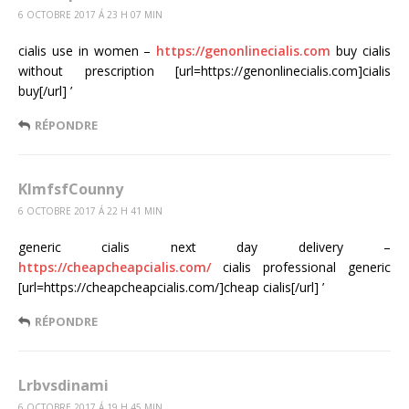
6 OCTOBRE 2017 Á 23 H 07 MIN
cialis use in women –
https://genonlinecialis.com
buy cialis
without prescription [url=https://genonlinecialis.com]cialis
buy[/url] ’
RÉPONDRE
KlmfsfCounny
6 OCTOBRE 2017 Á 22 H 41 MIN
generic cialis next day delivery –
https://cheapcheapcialis.com/
cialis professional generic
[url=https://cheapcheapcialis.com/]cheap cialis[/url] ’
RÉPONDRE
Lrbvsdinami
6 OCTOBRE 2017 Á 19 H 45 MIN