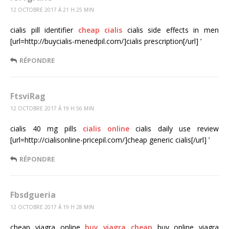
12 OCTOBRE 2017 Á 21 H 25 MIN
cialis pill identifier
cheap cialis
cialis side effects in men
[url=http://buycialis-menedpil.com/]cialis prescription[/url] ’
RÉPONDRE
FtsviRag
12 OCTOBRE 2017 Á 19 H 56 MIN
cialis 40 mg pills
cialis online
cialis daily use review
[url=http://cialisonline-pricepil.com/]cheap generic cialis[/url] ’
RÉPONDRE
Fbsdgueria
12 OCTOBRE 2017 Á 19 H 28 MIN
cheap viagra online
buy viagra cheap
buy online viagra