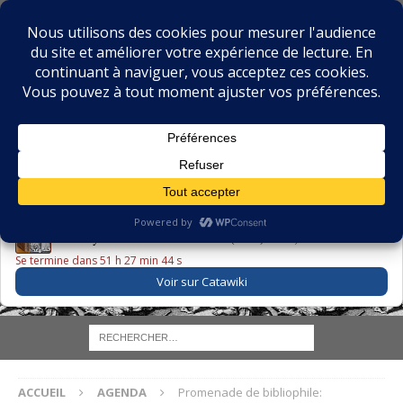
BIBLIOPHILIE.COM
LE BLOG DU BIBLIOPHILE, DES BIBLIOPHILES, DE LA
BIBLIOPHILIE ET DES LIVRES ANCIENS
LE LIVRE DU JOUR
Godefroy – Histoire de Charles VI (1663) ·
225,00 EUR
Se termine dans 51 h 27 min 43 s
Voir sur Catawiki
ACCUEIL
AGENDA
Promenade de bibliophile: