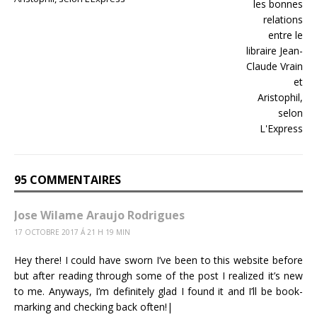
95 COMMENTAIRES
Jose Wilame Araujo Rodrigues
17 OCTOBRE 2017 Á 21 H 19 MIN
Hey there! I could have sworn I’ve been to this website before
but after reading through some of the post I realized it’s new
to me. Anyways, I’m definitely glad I found it and I’ll be book-
marking and checking back often!|