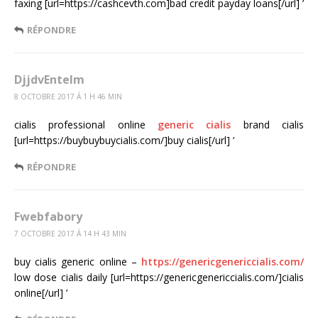
faxing [url=https://cashcevth.com]bad credit payday loans[/url] ’
RÉPONDRE
DjjdvEntelm
8 OCTOBRE 2017 Á 1 H 46 MIN
cialis professional online
generic cialis
brand cialis
[url=https://buybuybuycialis.com/]buy cialis[/url] ’
RÉPONDRE
Fwebfabory
7 OCTOBRE 2017 Á 14 H 43 MIN
buy cialis generic online –
https://genericgenericcialis.com/
low dose cialis daily [url=https://genericgenericcialis.com/]cialis
online[/url] ’