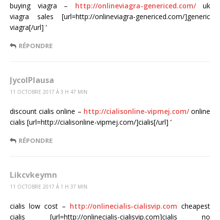
buying viagra –
http://onlineviagra-genericed.com/
uk
viagra sales [url=http://onlineviagra-genericed.com/]generic
viagra[/url] ’
RÉPONDRE
JycolPlausa
11 OCTOBRE 2017 Á 3 H 47 MIN
discount cialis online –
http://cialisonline-vipmej.com/
online
cialis [url=http://cialisonline-vipmej.com/]cialis[/url] ’
RÉPONDRE
Likcvkeymn
11 OCTOBRE 2017 Á 1 H 37 MIN
cialis low cost –
http://onlinecialis-cialisvip.com
cheapest
cialis [url=http://onlinecialis-cialisvip.com]cialis no