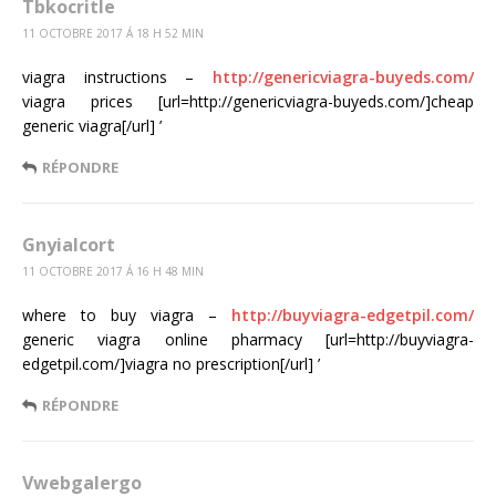
Tbkocritle
11 OCTOBRE 2017 Á 18 H 52 MIN
viagra instructions –
http://genericviagra-buyeds.com/
viagra prices [url=http://genericviagra-buyeds.com/]cheap
generic viagra[/url] ’
RÉPONDRE
Gnyialcort
11 OCTOBRE 2017 Á 16 H 48 MIN
where to buy viagra –
http://buyviagra-edgetpil.com/
generic viagra online pharmacy [url=http://buyviagra-
edgetpil.com/]viagra no prescription[/url] ’
RÉPONDRE
Vwebgalergo