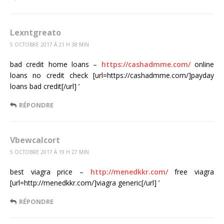
Lexntgreato
5 OCTOBRE 2017 Á 21 H 38 MIN
bad credit home loans –
https://cashadmme.com/
online
loans no credit check [url=https://cashadmme.com/]payday
loans bad credit[/url] ’
RÉPONDRE
Vbewcalcort
5 OCTOBRE 2017 Á 19 H 27 MIN
best viagra price –
http://menedkkr.com/
free viagra
[url=http://menedkkr.com/]viagra generic[/url] ’
RÉPONDRE