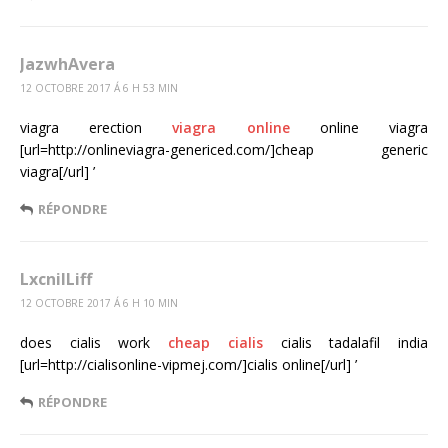
JazwhAvera
12 OCTOBRE 2017 Á 6 H 53 MIN
viagra erection
viagra online
online viagra
[url=http://onlineviagra-genericed.com/]cheap generic
viagra[/url] ’
RÉPONDRE
LxcnilLiff
12 OCTOBRE 2017 Á 6 H 10 MIN
does cialis work
cheap cialis
cialis tadalafil india
[url=http://cialisonline-vipmej.com/]cialis online[/url] ’
RÉPONDRE