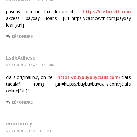
payday loan no fax document –
https://cashcevth.com
axcess payday loans [url=https://cashcevth.com]payday
loan[/url] ’
RÉPONDRE
LsdbAdhese
6 OCTOBRE 2017 Á 18 H 13 MIN
cialis original buy online –
https://buybuybuycialis.com/
cialis
tadalafil 10mg [url=https://buybuybuycialis.com/]cialis
online[/url] ’
RÉPONDRE
emotorrcy
6 OCTOBRE 2017 Á 9 H 18 MIN