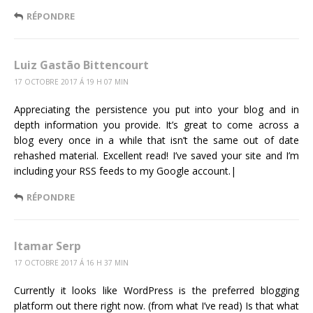
RÉPONDRE
Luiz Gastão Bittencourt
17 OCTOBRE 2017 Á 19 H 07 MIN
Appreciating the persistence you put into your blog and in
depth information you provide. It’s great to come across a
blog every once in a while that isn’t the same out of date
rehashed material. Excellent read! I’ve saved your site and I’m
including your RSS feeds to my Google account.|
RÉPONDRE
Itamar Serp
17 OCTOBRE 2017 Á 16 H 37 MIN
Currently it looks like WordPress is the preferred blogging
platform out there right now. (from what I’ve read) Is that what