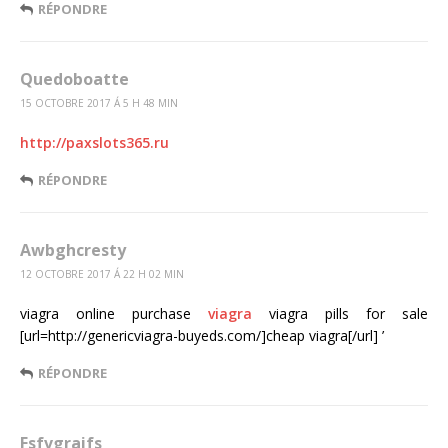
RÉPONDRE
Quedoboatte
15 OCTOBRE 2017 Á 5 H 48 MIN
http://paxslots365.ru
RÉPONDRE
Awbghcresty
12 OCTOBRE 2017 Á 22 H 02 MIN
viagra online purchase
viagra
viagra pills for sale
[url=http://genericviagra-buyeds.com/]cheap viagra[/url] ’
RÉPONDRE
Fsfvgraifs