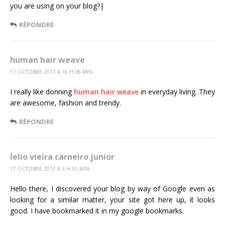
you are using on your blog?|
RÉPONDRE
human hair weave
17 OCTOBRE 2017 Á 16 H 08 MIN
I really like donning
human hair weave
in everyday living. They
are awesome, fashion and trendy.
RÉPONDRE
lelio vieira carneiro junior
17 OCTOBRE 2017 Á 3 H 55 MIN
Hello there, I discovered your blog by way of Google even as
looking for a similar matter, your site got here up, it looks
good. I have bookmarked it in my google bookmarks.