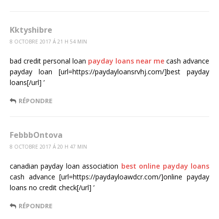
Kktyshibre
8 OCTOBRE 2017 Á 21 H 54 MIN
bad credit personal loan
payday loans near me
cash advance
payday loan [url=https://paydayloansrvhj.com/]best payday
loans[/url] ’
RÉPONDRE
FebbbOntova
8 OCTOBRE 2017 Á 20 H 47 MIN
canadian payday loan association
best online payday loans
cash advance [url=https://paydayloawdcr.com/]online payday
loans no credit check[/url] ’
RÉPONDRE