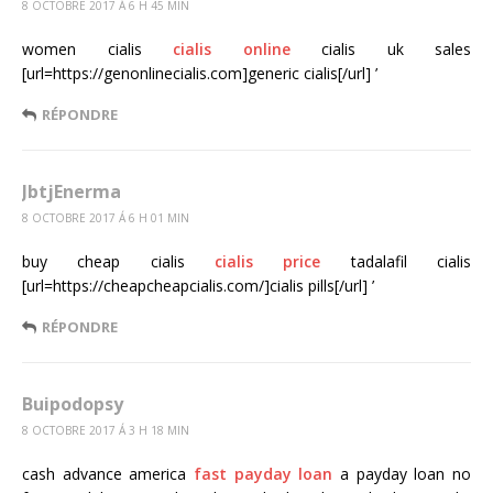
8 OCTOBRE 2017 Á 6 H 45 MIN
women cialis
cialis online
cialis uk sales
[url=https://genonlinecialis.com]generic cialis[/url] ’
RÉPONDRE
JbtjEnerma
8 OCTOBRE 2017 Á 6 H 01 MIN
buy cheap cialis
cialis price
tadalafil cialis
[url=https://cheapcheapcialis.com/]cialis pills[/url] ’
RÉPONDRE
Buipodopsy
8 OCTOBRE 2017 Á 3 H 18 MIN
cash advance america
fast payday loan
a payday loan no