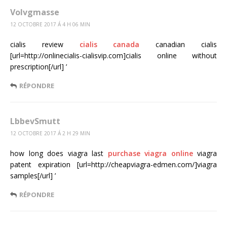
Volvgmasse
12 OCTOBRE 2017 Á 4 H 06 MIN
cialis review
cialis canada
canadian cialis
[url=http://onlinecialis-cialisvip.com]cialis online without
prescription[/url] ’
RÉPONDRE
LbbevSmutt
12 OCTOBRE 2017 Á 2 H 29 MIN
how long does viagra last
purchase viagra online
viagra
patent expiration [url=http://cheapviagra-edmen.com/]viagra
samples[/url] ’
RÉPONDRE