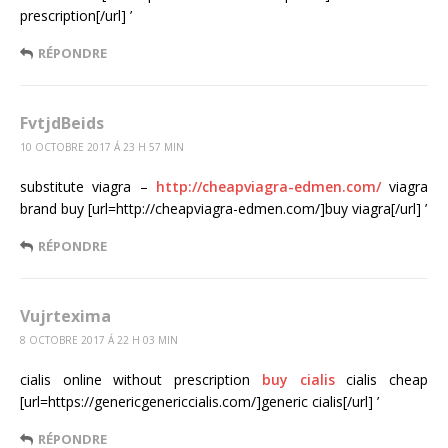
prescription[/url] ’
RÉPONDRE
FvtjdBeids
10 OCTOBRE 2017 Á 23 H 57 MIN
substitute viagra –
http://cheapviagra-edmen.com/
viagra
brand buy [url=http://cheapviagra-edmen.com/]buy viagra[/url] ’
RÉPONDRE
Vujrtexima
8 OCTOBRE 2017 Á 22 H 03 MIN
cialis online without prescription
buy cialis
cialis cheap
[url=https://genericgenericcialis.com/]generic cialis[/url] ’
RÉPONDRE