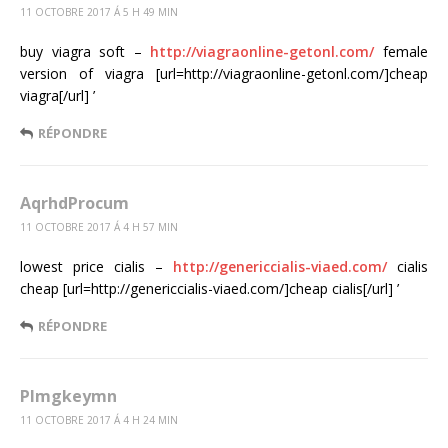
11 OCTOBRE 2017 Á 5 H 49 MIN
buy viagra soft –
http://viagraonline-getonl.com/
female
version of viagra [url=http://viagraonline-getonl.com/]cheap
viagra[/url] ’
RÉPONDRE
AqrhdProcum
11 OCTOBRE 2017 Á 4 H 57 MIN
lowest price cialis –
http://genericcialis-viaed.com/
cialis
cheap [url=http://genericcialis-viaed.com/]cheap cialis[/url] ’
RÉPONDRE
Plmgkeymn
11 OCTOBRE 2017 Á 4 H 24 MIN