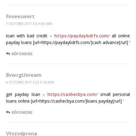
Fnveeswert
7 OCTOBRE 2017 Á 0 H 06 MIN
loan with bad credit –
https://paydaybdrfs.com/
all online
payday loans [url=https://paydaybdrfs.com/]cash advance[/url] ’
RÉPONDRE
BvwcgUnream
6 OCTOBRE 2017 Á 23 H 34 MIN
get payday loan –
https://cashecbya.com/
small personal
loans online [url=https://cashecbya.com/]loans payday[/url] ’
RÉPONDRE
Vtvzvdprona