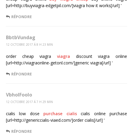
[url=http://buyviagra-edgetpil.com/]viagra how it works[/url] ’
RÉPONDRE
BbtbVundag
12 OCTOBRE 2017 Á 8 H 23 MIN
order cheap viagra
viagra
discount viagra online
[url=http://viagraonline-getonl.com/]generic viagra[/url] ’
RÉPONDRE
VbholFoolo
12 OCTOBRE 2017 Á 7 H 29 MIN
cialis low dose
purchase cialis
cialis online purchase
[url=http://genericcialis-viaed.com/]order cialis[/url] ’
RÉPONDRE