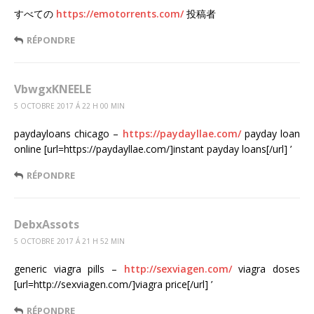
すべての
https://emotorrents.com/
投稿者
RÉPONDRE
VbwgxKNEELE
5 OCTOBRE 2017 Á 22 H 00 MIN
paydayloans chicago –
https://paydayllae.com/
payday loan
online [url=https://paydayllae.com/]instant payday loans[/url] ’
RÉPONDRE
DebxAssots
5 OCTOBRE 2017 Á 21 H 52 MIN
generic viagra pills –
http://sexviagen.com/
viagra doses
[url=http://sexviagen.com/]viagra price[/url] ’
RÉPONDRE