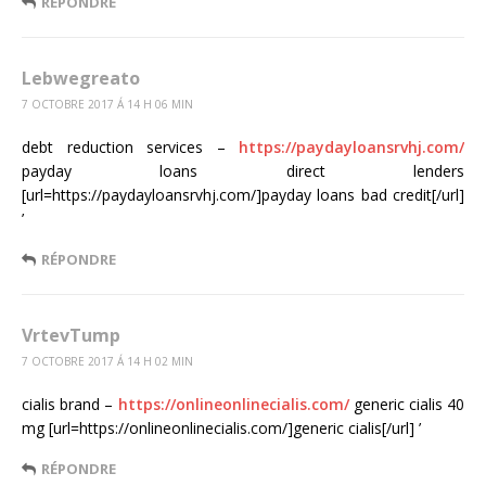
RÉPONDRE
Lebwegreato
7 OCTOBRE 2017 Á 14 H 06 MIN
debt reduction services –
https://paydayloansrvhj.com/
payday loans direct lenders
[url=https://paydayloansrvhj.com/]payday loans bad credit[/url]
’
RÉPONDRE
VrtevTump
7 OCTOBRE 2017 Á 14 H 02 MIN
cialis brand –
https://onlineonlinecialis.com/
generic cialis 40
mg [url=https://onlineonlinecialis.com/]generic cialis[/url] ’
RÉPONDRE