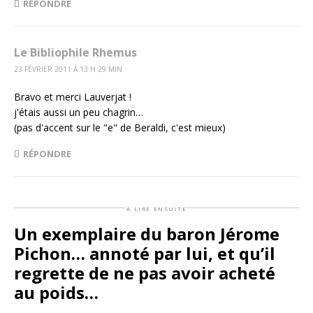
RÉPONDRE
Le Bibliophile Rhemus
23 FÉVRIER 2011 Á 13 H 29 MIN
Bravo et merci Lauverjat !
j'étais aussi un peu chagrin…
(pas d'accent sur le "e" de Beraldi, c'est mieux)
RÉPONDRE
à lire ensuite
Un exemplaire du baron Jérome
Pichon… annoté par lui, et qu’il
regrette de ne pas avoir acheté
au poids…