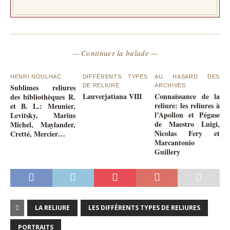
— Continuer la balade —
HENRI NOULHAC
DIFFÉRENTS TYPES
AU HASARD DES
Sublimes reliures
DE RELIURE
ARCHIVES
Lauverjatiana VIII
Connaissance de la
des bibliothèques R.
reliure: les reliures à
et B. L.: Meunier,
l’Apollon et Pégase
Levitsky, Marius
de Maestro Luigi,
Michel, Maylander,
Nicolas Fery et
Cretté, Mercier…
Marcantonio
Guillery
LA RELIURE
LES DIFFÉRENTS TYPES DE RELIURES
PORTRAITS