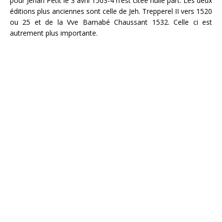
pour Jehan Petit le 3 avril 1503-4 n’est citée nulle part. Les deux
éditions plus anciennes sont celle de Jeh. Trepperel II vers 1520
ou 25 et de la Vve Barnabé Chaussant 1532. Celle ci est
autrement plus importante.