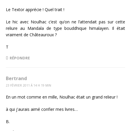
Le Textor apprécie ! Quel trait !
Le hic avec Noulhac c’est qu’on ne l’attendait pas sur cette
reliure au Mandala de type bouddhique himalayen. Il était
vraiment de Châteauroux ?
T
RÉPONDRE
Bertrand
23 FÉVRIER 2011 Á 14 H 19 MIN
En un mot comme en mille, Noulhac était un grand relieur !
à qui j'aurais aimé confier mes livres…
B.