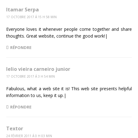
Itamar Serpa
17 OCTOBRE 2017 Á 15 H 58 MIN
Everyone loves it whenever people come together and share
thoughts. Great website, continue the good work!|
RÉPONDRE
lelio vieira carneiro junior
17 OCTOBRE 2017 Á 3 H 54 MIN
Fabulous, what a web site it is! This web site presents helpful
information to us, keep it up.|
RÉPONDRE
Textor
24 FÉVRIER 2011 Á 0 H 03 MIN