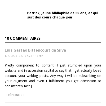
Patrick, jeune bibliophile de 55 ans, et qui
suit des cours chaque jour!
10 COMMENTAIRES
Luiz Gastão Bittencourt da Silva
17 OCTOBRE 2017 Á 21 H 18 MIN
Pretty component to content. I just stumbled upon your
website and in accession capital to say that I get actually loved
account your weblog posts. Any way I will be subscribing on
your augment and even I fulfillment you get admission to
consistently fast.|
RÉPONDRE