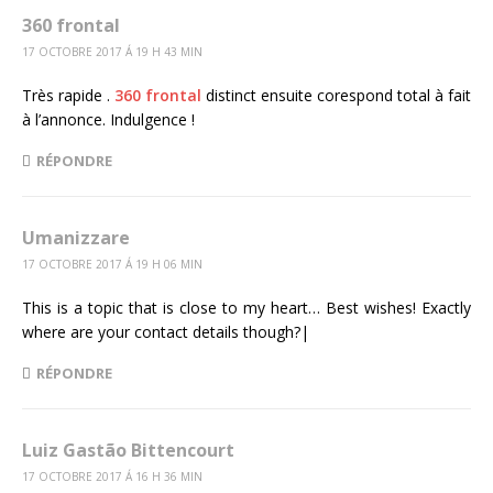
360 frontal
17 OCTOBRE 2017 Á 19 H 43 MIN
Très rapide .
360 frontal
distinct ensuite corespond total à fait
à l’annonce. Indulgence !
RÉPONDRE
Umanizzare
17 OCTOBRE 2017 Á 19 H 06 MIN
This is a topic that is close to my heart… Best wishes! Exactly
where are your contact details though?|
RÉPONDRE
Luiz Gastão Bittencourt
17 OCTOBRE 2017 Á 16 H 36 MIN