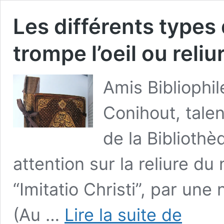
Les différents types d
trompe l’oeil ou reli
Amis Bibliophi
Conihout, tale
de la Bibliothè
attention sur la reliure du
“Imitatio Christi”, par une
Les
(Au …
Lire la suite de
différents