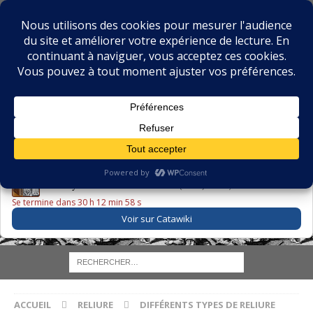
BIBLIOPHILIE.COM
LE BLOG DU BIBLIOPHILE, DES BIBLIOPHILES, DE LA
BIBLIOPHILIE ET DES LIVRES ANCIENS
LE LIVRE DU JOUR
Godefroy – Histoire de Charles VI (1663) ·
225,00 EUR
Se termine dans 30 h 12 min 57 s
Voir sur Catawiki
ACCUEIL
RELIURE
DIFFÉRENTS TYPES DE RELIURE