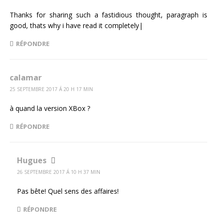
Thanks for sharing such a fastidious thought, paragraph is
good, thats why i have read it completely|
RÉPONDRE
calamar
25 SEPTEMBRE 2017 Á 20 H 17 MIN
à quand la version XBox ?
RÉPONDRE
Hugues
26 SEPTEMBRE 2017 Á 10 H 37 MIN
Pas bête! Quel sens des affaires!
RÉPONDRE