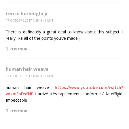
tercio borlenghi jr
17 OCTOBRE 2017 Á 18 H 46 MIN
There is definately a great deal to know about this subject. I
really like all of the points you’ve made.|
RÉPONDRE
human hair weave
17 OCTOBRE 2017 Á 16 H 12 MIN
human hair weave
https://www.youtube.com/watch?
v=koiFnDsfNPU
arrivé très rapidement, conforme à la effigie.
Impeccable
RÉPONDRE