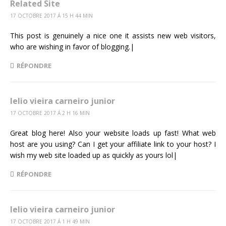
Related Site
17 OCTOBRE 2017 Á 15 H 44 MIN
This post is genuinely a nice one it assists new web visitors,
who are wishing in favor of blogging.|
RÉPONDRE
lelio vieira carneiro junior
17 OCTOBRE 2017 Á 2 H 16 MIN
Great blog here! Also your website loads up fast! What web
host are you using? Can I get your affiliate link to your host? I
wish my web site loaded up as quickly as yours lol|
RÉPONDRE
lelio vieira carneiro junior
17 OCTOBRE 2017 Á 1 H 49 MIN