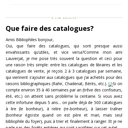
à lire ensuite
Que faire des catalogues?
Amis Bibliophiles bonjour,
Oui, que faire des catalogues, qui sont presque aussi
envahissants qu’utiles, et vice versa?Comme mon ami
Lauverjat, je me pose très souvent la question et ceci pour
une raison très simple: entre les catalogues de libraires et les
catalogues de vente, je reçois 2 à 3 catalogues par semaine,
qui viennent s’ajouter aux catalogues que j’ai achetés pour des
raisons bibliographiques (Rahir, Chadenat, Bérès, etc.).
Si on
compte environ 35 à 40 semaines par an (trêve des confiseurs,
été, etc.) on atteint sans problème la centaine. Si vous avez
cette infortune depuis 5 ans… on parle déjà de 500 catalogues
à lire (le bonheur), à relire (re-bonheur), à laisser traîner
(bonheur égoïste quand on est père et mari, mais seul
bibliophile du foyer), puis à trier et finalement à ranger. Et je ne
parle pas des forêts entières qui sont sacrifiées sur cet autel…