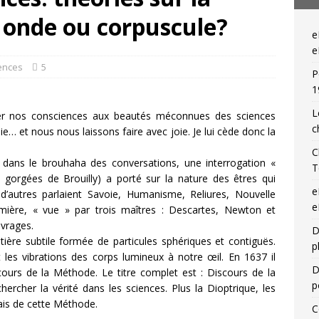
 onde ou corpuscule?
— Livres singuliers croisés sur eBay et Catawiki
EBAYANA
e
— Livres singuliers croisés sur eBay et Catawiki
EBAYANA
e
iences
5
P
1
L
ller nos consciences aux beautés méconnues des sciences
c
ilie… et nous nous laissons faire avec joie. Je lui cède donc la
C
, dans le brouhaha des conversations, une interrogation «
T
x gorgées de Brouilly) a porté sur la nature des êtres qui
e
d’autres parlaient Savoie, Humanisme, Reliures, Nouvelle
e
ière, « vue » par trois maîtres : Descartes, Newton et
uvrages.
D
ière subtile formée de particules sphériques et contiguës.
p
 les vibrations des corps lumineux à notre œil. En 1637 il
D
cours de la Méthode. Le titre complet est : Discours de la
p
ercher la vérité dans les sciences. Plus la Dioptrique, les
ais de cette Méthode.
C