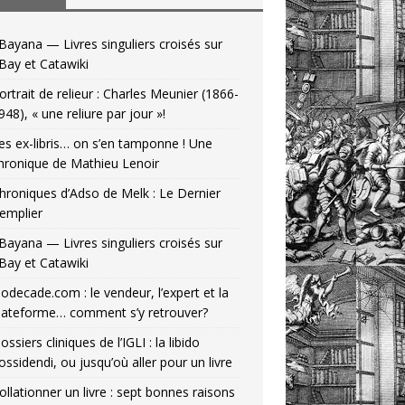
Bayana — Livres singuliers croisés sur
Bay et Catawiki
ortrait de relieur : Charles Meunier (1866-
948), « une reliure par jour »!
es ex-libris… on s’en tamponne ! Une
hronique de Mathieu Lenoir
hroniques d’Adso de Melk : Le Dernier
emplier
Bayana — Livres singuliers croisés sur
Bay et Catawiki
odecade.com : le vendeur, l’expert et la
lateforme… comment s’y retrouver?
ossiers cliniques de l’IGLI : la libido
ossidendi, ou jusqu’où aller pour un livre
ollationner un livre : sept bonnes raisons