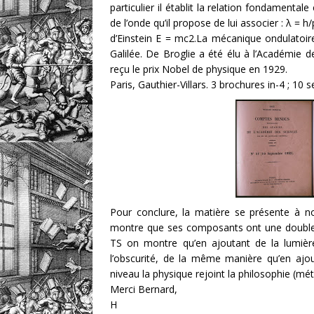
particulier il établit la relation fondamenta
de l’onde qu’il propose de lui associer : λ = 
d’Einstein E = mc2.La mécanique ondulatoire
Galilée. De Broglie a été élu à l’Académie d
reçu le prix Nobel de physique en 1929.
Paris, Gauthier-Villars. 3 brochures in-4 ; 
Pour conclure, la matière se présente à n
montre que ses composants ont une double n
TS on montre qu’en ajoutant de la lumière
l’obscurité, de la même manière qu’en ajou
niveau la physique rejoint la philosophie (mé
Merci Bernard,
H