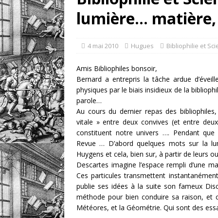
lumière… matière,
[ 1 août 2026 ]
eBayana 
[ 8 août 2026 ]
eBayana 
4 mai 2010
Hugues
Bibliophilie et Sc
Amis Bibliophiles bonsoir,
Bernard a entrepris la tâche ardue d’évei
physiques par le biais insidieux de la biblioph
parole…
Au cours du dernier repas des bibliophiles
vitale » entre deux convives (et entre deu
constituent notre univers …. Pendant que 
Revue … D’abord quelques mots sur la lum
Huygens et cela, bien sur, à partir de leurs o
Descartes imagine l’espace rempli d’une mat
Ces particules transmettent instantanément
publie ses idées à la suite son fameux Dis
méthode pour bien conduire sa raison, et ch
Météores, et la Géométrie. Qui sont des ess