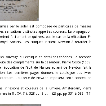
émise par le soleil est composée de particules de masses
des sensations distinctes appelées couleurs. La propagation
rprètent facilement ce qui n’est pas le cas de la réfraction. En
Royal Society. Les critiques incitent Newton à retarder la
ks, ouvrage qui explique en détail ses théories. La seconde
joute des compléments sur la pesanteur. Pierre Coste (1668-
la révocation de l’édit de Nantes et ami de Newton fait la
tion. Les dernières pages donnent le catalogue des livres
msterdam. L’autorité de Newton imposera cette conception
ons, inflexions et couleurs de la lumière. Amsterdam, Pierre
mes in-8 ; XV, (1), 328 pp, 9 pl. – (2) pp, pp 331 à 583, (17)