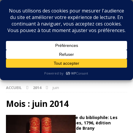
BIBLIOPHILIE.COM
LE BLOG DU BIBLIOPHILE, DES BIBLIOPHILES, DE LA
BIBLIOPHILIE ET DES LIVRES ANCIENS
ACCUEIL
2014
juin
Mois :
juin 2014
Dans la bibliothèque du bibliophile: Les
Liaisons Dangereuses, 1796, édition
illustrée, maroquin de Brany